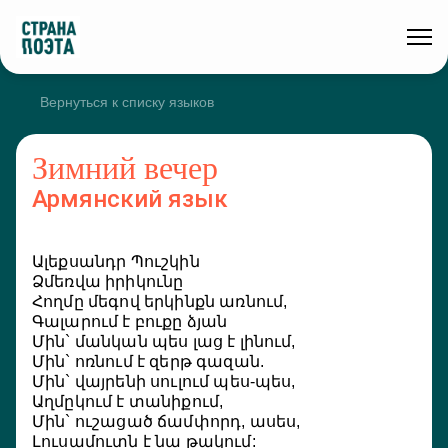
Отправить перевод
Вернуться к списку языков
Зимний вечер
Армянский
язык
Ալեքսանդր Պուշկին
Ори
Ձմեռվա իրիկունը
Бур
Հողմը մեգով երկինքն առնում,
Вих
Գալարում է բուքը ձյան
То, 
Մին` մանկան պես լաց է լինում,
То з
Մին` ոռնում է զերթ գազան.
То 
Մին` վայրենի սուլում պես-պես,
Вдр
Աղմըկում է տանիքում,
То, 
Մին` ուշացած ճամփորդ, ասես,
К на
Լուսամուտն է նա թակում: