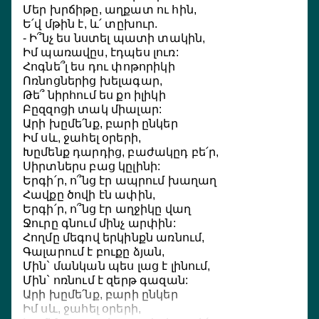
Մեր խրճիթը, աղքատ ու հին,
Наш
Ե՛վ մթին է, և՛ տըխուր.
И п
- Ի՞նչ ես նստել պատի տակին,
Что
Իմ պառավըս, էդպես լուռ:
При
Հոգնե՞լ ես դու փոթորիկի
Или
Ոռնոցներից խելագար,
Ты, 
Թե՞ նիրհում ես քո իլիկի
Или
Բըզզոցի տակ միալար:
Сво
Արի խըմե՛նք, բարի ընկեր
Իմ սև, ջահել օրերի,
Вып
Խըմենք դարդից, բաժակըդ բե՛ր,
Бед
Սիրտներս բաց կըլինի:
Вып
Երգի՛ր, ո՞նց էր ապրում խաղաղ
Сер
Հավքը ծովի էն ափին,
Спо
Երգի՛ր, ո՞նց էր աղջիկը վաղ
Тих
Ջուրը գնում մինչ արփին:
Спо
Հողմը մեգով երկինքն առնում,
За 
Գալարում է բուքը ձյան,
Մին` մանկան պես լաց է լինում,
Бур
Մին` ոռնում է զերթ գազան:
Вих
Արի խըմե՛նք, բարի ընկեր
То, 
Իմ սև, ջահել օրերի,
То з