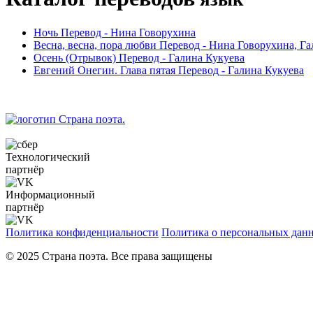
Ночь
Перевод -
Нина Говорухина
Весна, весна, пора любви
Перевод -
Нина Говорухина, Га
Осень (Отрывок)
Перевод -
Галина Кукуева
Евгений Онегин. Глава пятая
Перевод -
Галина Кукуева
Технологический
партнёр
Информационный
партнёр
Политика конфиденциальности
Политика о персональных дан
© 2025 Страна поэта. Все права защищены