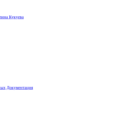
лина Кукуева
ных
Документация