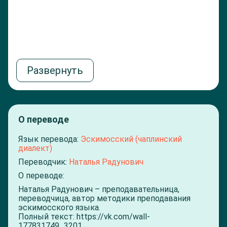
И та
У м
Под
Сво
Развернуть
О переводе
Язык перевода:
Эскимосский (чаплинский
диалект)
Переводчик:
Наталья Радунович
О переводе:
Наталья Радунович – преподавательница,
переводчица, автор методики преподавания
эскимосского языка.
Полный текст:
https://vk.com/wall-
177831749_3201