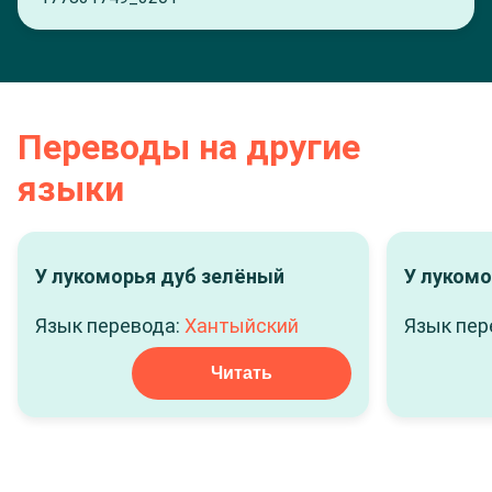
Переводы на другие
языки
У лукоморья дуб зелёный
У лукомо
Язык перевода:
Хантыйский
Язык пер
Читать