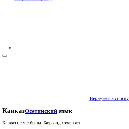
Вернуться к списку
Кавказ
Осетинский
язык
Кавказ ис мæ быны. Бæрзонд хохæн æз