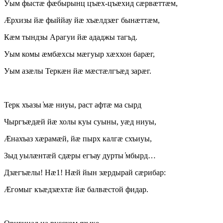
Уым фыстæ фæбырынц цъæх-цъæхид сæрвæттæм,
Æрхизы йæ фыййау йæ хъæлдзæг бынæттæм,
Кæм тындзы Арагуи йæ ададжы тагъд.
Уым комы æмбæхсы мæгуыр хæххон барæг,
Уым азæлы Теркæн йæ мæстæлгъæд зарæг.
Терк хъазы ̓мæ ниуы, раст афтæ ма сырд
Чыргъæдæй йæ холы куы суыны, уæд ниуы,
Æнахъаз хæрамæй, йæ пырх калгæ схъиуы,
Зыд уылæнтæй сдæры егъау дурты ̓мбырд…
Дзæгъæлы! Нæ1! Нæй йын зæрдырай сæрибар:
Æгомыг къæдзæхтæ йæ балвæстой фидар.