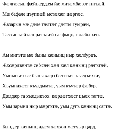
Фæлгæсын фæйнæрдæм йæ митæмбæрзт тигъæй,
Мæ бафале цъуппæй ыстæхæг цæргæс.
Æвзарын мæ дæле тæлтæг дæтты гуырæн,
Тæссаг зæйтæн рæгътæй сæ фыццаг лæбырæн.
Ам мигътæ мæ быны кæнынц ныр хæлбурцъ,
Æхсæрдзæнтæ се ̓хсæн хæл-хæл кæнынц рæгътæй,
Уынын æз сæ быны хæрз бæгънæг къæдзæхтæ,
Хъуынахæст къулдымтæ, уым къутæр фæбур,
Дæлдæр та хъæдыкъох, кæрдæгхæст цъæх тагтæ,
Уым зарынц ныр мæргътæ, уым дугъ кæнынц сагтæ.
Бындæр кæнынц адæм хæххон мæгуыр цард,