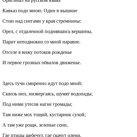
Оригинал на русском языке
Кавказ подо мною. Один в вышине
Стою над снегами у края стремнины:
Орел, с отдаленной поднявшись вершины,
Парит неподвижно со мной наравне.
Отселе я вижу потоков рожденье
И первое грозных обвалов движенье.
Здесь тучи смиренно идут подо мной;
Сквозь них, низвергаясь, шумят водопады;
Под ними утесов нагие громады;
Там ниже мох тощий, кустарник сухой;
А там уже рощи, зеленые сени,
Где птицы щебечут, где скачут олени.