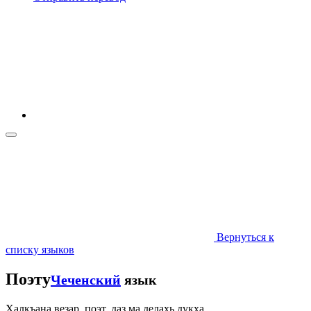
Вернуться к
списку языков
Поэту
Чеченский
язык
Халкъана везар, поэт, даз ма делахь дукха,