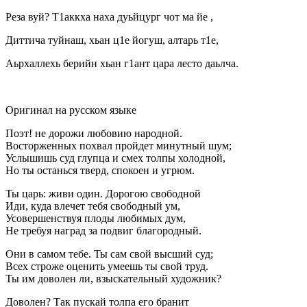
Реза вуй? Т1аккха наха дуьйцург чот ма йе ,
Диттича туйнаш, хьан ц1е йогуш, алтарь т1е,
Аьрхаллехь берийн хьан г1ант цара лесто даьлча.
Оригинал на русском языке
Поэт! не дорожи любовию народной.
Восторженных похвал пройдет минутный шум;
Услышишь суд глупца и смех толпы холодной,
Но ты останься тверд, спокоен и угрюм.
Ты царь: живи один. Дорогою свободной
Иди, куда влечет тебя свободный ум,
Усовершенствуя плоды любимых дум,
Не требуя наград за подвиг благородный.
Они в самом тебе. Ты сам свой высший суд;
Всех строже оценить умеешь ты свой труд.
Ты им доволен ли, взыскательный художник?
Доволен? Так пускай толпа его бранит