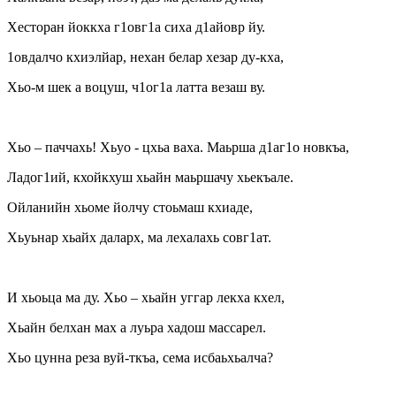
Хесторан йоккха г1овг1а сиха д1айовр йу.
1овдалчо кхиэлйар, нехан белар хезар ду-кха,
Хьо-м шек а воцуш, ч1ог1а латта везаш ву.
Хьо – паччахь! Хьуо - цхьа ваха. Маьрша д1аг1о новкъа,
Ладог1ий, кхойкхуш хьайн маьршачу хьекъале.
Ойланийн хьоме йолчу стоьмаш кхиаде,
Хьуьнар хьайх даларх, ма лехалахь совг1ат.
И хьоьца ма ду. Хьо – хьайн уггар лекха кхел,
Хьайн белхан мах а луьра хадош массарел.
Хьо цунна реза вуй-ткъа, сема исбаьхьалча?