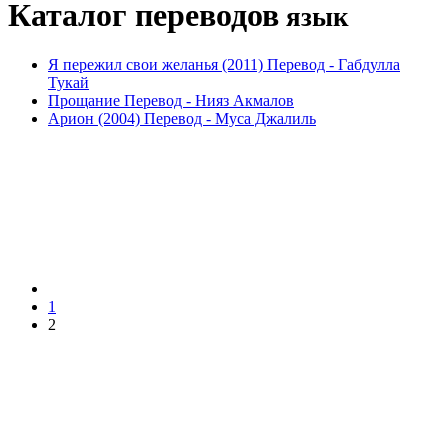
Каталог переводов
язык
Я пережил свои желанья (2011)
Перевод -
Габдулла
Тукай
Прощание
Перевод -
Нияз Акмалов
Арион (2004)
Перевод -
Муса Джалиль
1
2